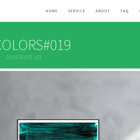
HOME
SERVICE
ABOUT
FAQ
OLORS#019
2016年8月1日